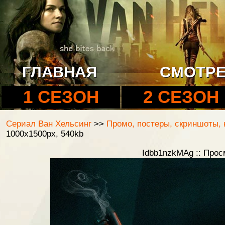
ГЛАВНАЯ
СМОТРЕ
1 СЕЗОН
2 СЕЗОН
Сериал Ван Хельсинг
>>
Промо, постеры, скриншоты, 
1000x1500px, 540kb
Idbb1nzkMAg :: Про